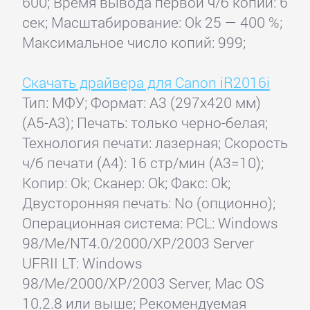
600; Время вывода первой ч/б копии: 6
сек; Масштабирование: Ok 25 — 400 %;
Максимальное число копий: 999;
Скачать драйвера для Canon iR2016i
Тип: МФУ; Формат: A3 (297x420 мм)
(A5-A3); Печать: только черно-белая;
Технология печати: лазерная; Скорость
ч/б печати (А4): 16 стр/мин (A3=10);
Копир: Ok; Сканер: Ok; Факс: Ok;
Двусторонняя печать: No (опционно);
Операционная система: PCL: Windows
98/Me/NT4.0/2000/XP/2003 Server
UFRII LT: Windows
98/Me/2000/XP/2003 Server, Mac OS
10.2.8 или выше; Рекомендуемая