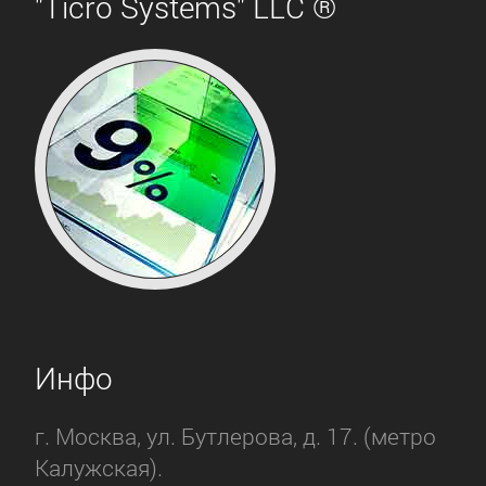
"Ticro Systems" LLC ®
Инфо
г. Москва, ул. Бутлерова, д. 17. (метро
Калужская).