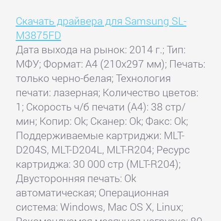
Скачать драйвера для Samsung SL-
M3875FD
Дата выхода на рынок: 2014 г.; Тип:
МФУ; Формат: A4 (210x297 мм); Печать:
только черно-белая; Технология
печати: лазерная; Количество цветов:
1; Скорость ч/б печати (А4): 38 стр/
мин; Копир: Ok; Сканер: Ok; Факс: Ok;
Поддерживаемые картриджи: MLT-
D204S, MLT-D204L, MLT-R204; Ресурс
картриджа: 30 000 стр (MLT-R204);
Двусторонняя печать: Ok
автоматическая; Операционная
система: Windows, Mac OS X, Linux;