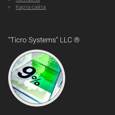
Карта сайта
"Ticro Systems" LLC ®