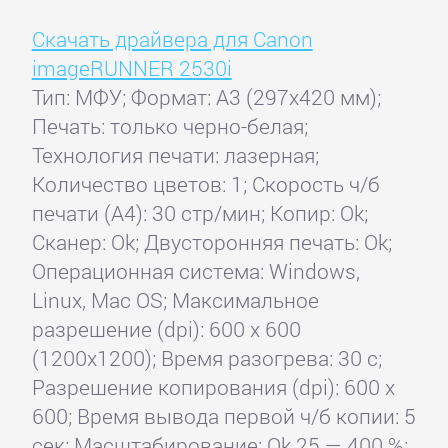
Скачать драйвера для Canon
imageRUNNER 2530i
Тип: МФУ; Формат: A3 (297x420 мм);
Печать: только черно-белая;
Технология печати: лазерная;
Количество цветов: 1; Скорость ч/б
печати (А4): 30 стр/мин; Копир: Ok;
Сканер: Ok; Двусторонняя печать: Ok;
Операционная система: Windows,
Linux, Mac OS; Максимальное
разрешение (dpi): 600 x 600
(1200x1200); Время разогрева: 30 с;
Разрешение копирования (dpi): 600 x
600; Время вывода первой ч/б копии: 5
сек; Масштабирование: Ok 25 — 400 %;