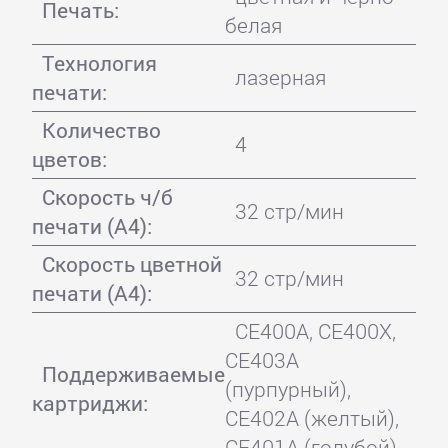
Печать:
белая
Технология
лазерная
печати:
Количество
4
цветов:
Скорость ч/б
32 стр/мин
печати (А4):
Скорость цветной
32 стр/мин
печати (А4):
CE400A, CE400X,
CE403A
Поддерживаемые
(пурпурный),
картриджи:
CE402A (желтый),
CE401A (голубой)