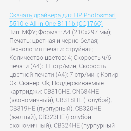
Скачать драйвера для HP Photosmart
5510 e-All-in-One B111b (CQ176C)
Тип: МФУ; Формат: A4 (210x297 мм);
Печать: цветная и черно-белая;
Технология печати: струйная;
Количество цветов: 4; Скорость ч/б
печати (А4): 11 стр/мин; Скорость
цветной печати (А4): 7 стр/мин; Копир:
Ok; Сканер: Ok; Поддерживаемые
картриджи: CB316HE, CN684HE
(экономичный), CB318HE (голубой),
CB319HE (пурпурный), CB320HE
(желтый), CB323HE (голубой
экономичный), CB324HE (пурпурный