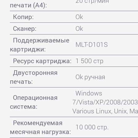
20 стр/мин
печати (А4):
Копир:
Ok
Сканер:
Ok
Поддерживаемые
MLT-D101S
картриджи:
Ресурс картриджа:
1 500 стр
Двусторонняя
Ok ручная
печать:
Windows
Операционная
7/Vista/XP/2008/2003
система:
Various Linux, Unix, M
Рекомендуемая
10 000 стр.
месячная нагрузка: