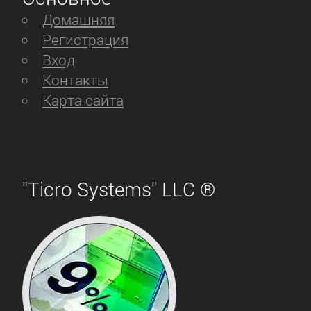
Домашняя
Регистрация
Вход
Контакты
Карта сайта
"Ticro Systems" LLC ®