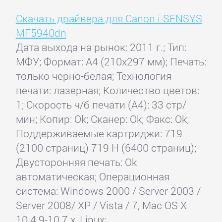
Скачать драйвера для Canon i-SENSYS
MF5940dn
Дата выхода на рынок: 2011 г.; Тип:
МФУ; Формат: A4 (210x297 мм); Печать:
только черно-белая; Технология
печати: лазерная; Количество цветов:
1; Скорость ч/б печати (А4): 33 стр/
мин; Копир: Ok; Сканер: Ok; Факс: Ok;
Поддерживаемые картриджи: 719
(2100 страниц) 719 H (6400 страниц);
Двусторонняя печать: Ok
автоматическая; Операционная
система: Windows 2000 / Server 2003 /
Server 2008/ XP / Vista / 7, Mac OS X
10.4.9-10.7.x, Linux;