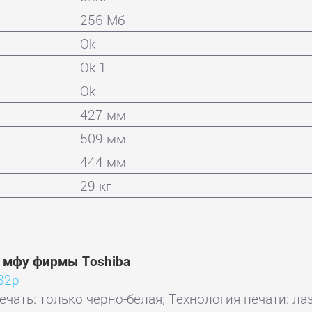
256 Мб
Ok
Ok 1
Ok
427 мм
509 мм
444 мм
29 кг
и мфу фирмы Toshiba
82p
ечать: только черно-белая; Технология печати: ла