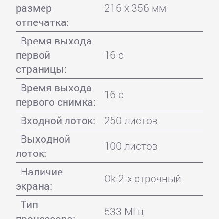
размер
216 x 356 мм
отпечатка:
Время выхода
первой
16 с
страницы:
Время выхода
16 с
первого снимка:
Входной лоток:
250 листов
Выходной
100 листов
лоток:
Наличие
Ok 2-х строчный
экрана:
Тип
533 МГц
процессора: