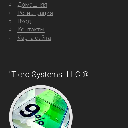
Домашняя
Регистрация
Вход
Контакты
Карта сайта
"Ticro Systems" LLC ®