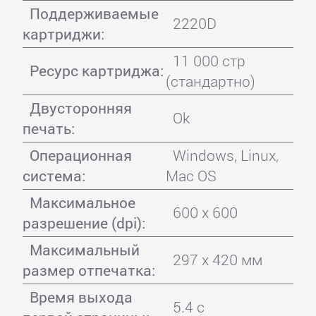
Поддерживаемые
2220D
картриджи:
11 000 стр
Ресурс картриджа:
(стандартно)
Двусторонняя
Ok
печать:
Операционная
Windows, Linux,
система:
Mac OS
Максимальное
600 x 600
разрешение (dpi):
Максимальный
297 x 420 мм
размер отпечатка:
Время выхода
5.4 с