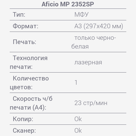
Aficio MP 2352SP
Тип:
МФУ
Формат:
A3 (297x420 мм)
только черно-
Печать:
белая
Технология
лазерная
печати:
Количество
1
цветов:
Скорость ч/б
23 стр/мин
печати (А4):
Копир:
Ok
Сканер:
Ok