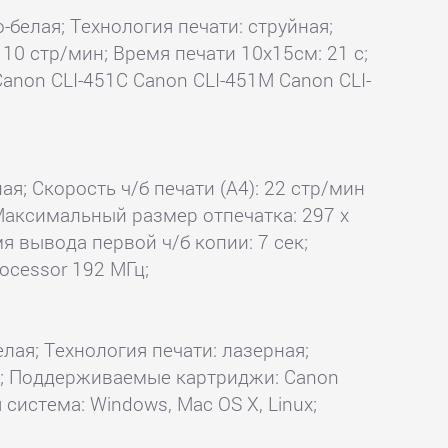
о-белая; Технология печати: струйная;
 10 стр/мин; Время печати 10x15см: 21 с;
anon CLI-451C Canon CLI-451M Canon CLI-
ая; Скорость ч/б печати (А4): 22 стр/мин
; Максимальный размер отпечатка: 297 x
я вывода первой ч/б копии: 7 сек;
ocessor 192 МГц;
елая; Технология печати: лазерная;
: Ok; Поддерживаемые картриджи: Canon
система: Windows, Mac OS X, Linux;