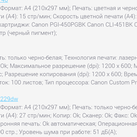
 Формат: A4 (210x297 мм); Печать: цветная и черн
и (А4): 15 стр/мин; Скорость цветной печати (А4):
картриджи: Canon PGI-450PGBK Canon CLI-451BK C
тр (черный пигмент);
ь: только черно-белая; Технология печати: лазерн
ь: Ok; Максимальное разрешение (dpi): 1200 x 600
; Разрешение копирования (dpi): 1200 x 600; Врем
ок: 100 листов; Тип процессора: Canon Custom Pr
F229dw
 Формат: A4 (210x297 мм); Печать: только черно-б
ти (А4): 27 стр/мин; Копир: Ok; Сканер: Ok; Факс
оронняя печать: Ok автоматическая; Операционная 
 стр.; Уровень шума при работе: 51 дБ(А);