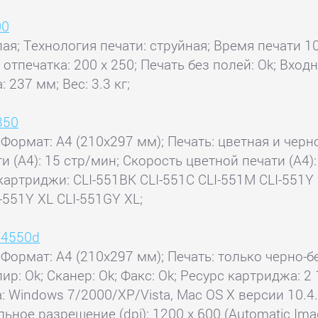
00
елая; Технология печати: струйная; Время печати
тпечатка: 200 x 250; Печать без полей: Ok; Входно
 237 мм; Вес: 3.3 кг;
350
 Формат: A4 (210x297 мм); Печать: цветная и черн
и (А4): 15 стр/мин; Скорость цветной печати (А4):
картриджи: CLI-551BK CLI-551C CLI-551M CLI-551
-551Y XL CLI-551GY XL;
F4550d
 Формат: A4 (210x297 мм); Печать: только черно-б
пир: Ok; Сканер: Ok; Факс: Ok; Ресурс картриджа: 2
 Windows 7/2000/XP/Vista, Mac OS X версии 10.4.9
ьное разрешение (dpi): 1200 x 600 (Automatic Ima