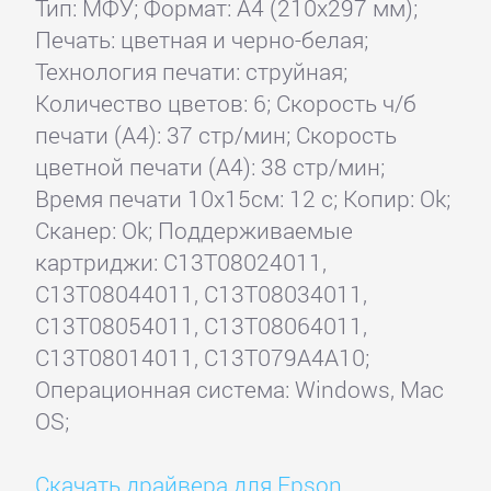
Тип: МФУ; Формат: A4 (210x297 мм);
Печать: цветная и черно-белая;
Технология печати: струйная;
Количество цветов: 6; Скорость ч/б
печати (А4): 37 стр/мин; Скорость
цветной печати (А4): 38 стр/мин;
Время печати 10x15см: 12 с; Копир: Ok;
Сканер: Ok; Поддерживаемые
картриджи: C13T08024011,
C13T08044011, C13T08034011,
C13T08054011, C13T08064011,
C13T08014011, C13T079A4A10;
Операционная система: Windows, Mac
OS;
Скачать драйвера для Epson