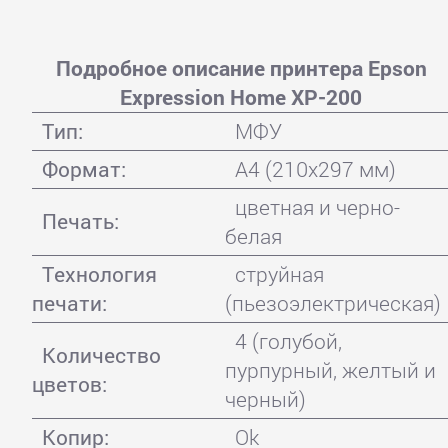
Подробное описание принтера Epson
Expression Home XP-200
Тип:
МФУ
Формат:
A4 (210x297 мм)
цветная и черно-
Печать:
белая
Технология
струйная
печати:
(пьезоэлектрическая)
4 (голубой,
Количество
пурпурный, желтый и
цветов:
черный)
Копир:
Ok