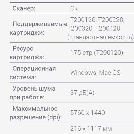
Сканер:
Ok
T200120, T200220,
Поддерживаемые
T200320, T200420
картриджи:
(стандартная емкость)
Ресурс
175 стр (T200120)
картриджа:
Операционная
Windows, Mac OS
система:
Уровень шума
37 дБ(А)
при работе:
Максимальное
5760 x 1440
разрешение (dpi):
216 x 1117 мм