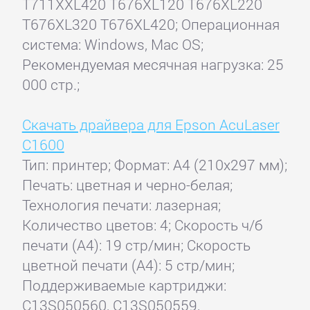
T711XXL420 T676XL120 T676XL220
T676XL320 T676XL420; Операционная
система: Windows, Mac OS;
Рекомендуемая месячная нагрузка: 25
000 стр.;
Скачать драйвера для Epson AcuLaser
C1600
Тип: принтер; Формат: A4 (210x297 мм);
Печать: цветная и черно-белая;
Технология печати: лазерная;
Количество цветов: 4; Скорость ч/б
печати (А4): 19 стр/мин; Скорость
цветной печати (А4): 5 стр/мин;
Поддерживаемые картриджи:
C13S050560, C13S050559,