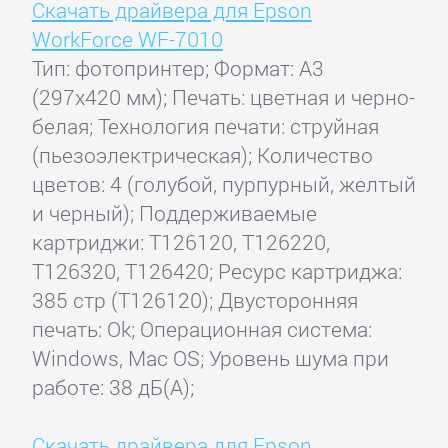
Скачать драйвера для Epson
WorkForce WF-7010
Тип: фотопринтер; Формат: A3
(297x420 мм); Печать: цветная и черно-
белая; Технология печати: струйная
(пьезоэлектрическая); Количество
цветов: 4 (голубой, пурпурный, желтый
и черный); Поддерживаемые
картриджи: T126120, T126220,
T126320, T126420; Ресурс картриджа:
385 стр (T126120); Двусторонняя
печать: Ok; Операционная система:
Windows, Mac OS; Уровень шума при
работе: 38 дБ(А);
Скачать драйвера для Epson