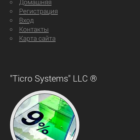
Домашняя
Регистрация
Вход
Контакты
Карта сайта
"Ticro Systems" LLC ®