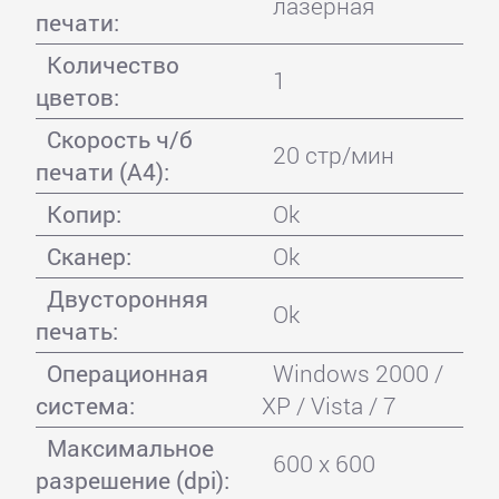
лазерная
печати:
Количество
1
цветов:
Скорость ч/б
20 стр/мин
печати (А4):
Копир:
Ok
Сканер:
Ok
Двусторонняя
Ok
печать:
Операционная
Windows 2000 /
система:
XP / Vista / 7
Максимальное
600 x 600
разрешение (dpi):