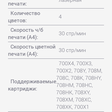
печати:
Количество
4
цветов:
Скорость ч/б
30 стр/мин
печати (А4):
Скорость цветной
30 стр/мин
печати (А4):
700X4, 700X3,
700X2, 708Y, 708M,
708C, 708K, 708HY,
Поддерживаемые
708HM, 708HC,
картриджи:
708HK, 708XY,
708XM, 708XC,
708XK, 700X1