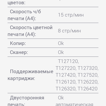
цветов:
Скорость ч/б
15 стр/мин
печати (А4):
Скорость цветной
8 стр/мин
печати (А4):
Копир:
Ok
Сканер:
Ok
T127120,
T127220, T127320,
Поддерживаемые
T127420, T127520,
картриджи:
T126120, T126220,
T126320, T126420
Двусторонняя
Ok
печать:
автоматическая