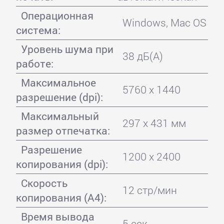
Операционная
Windows, Mac OS
система:
Уровень шума при
38 дБ(А)
работе:
Максимальное
5760 x 1440
разрешение (dpi):
Максимальный
297 x 431 мм
размер отпечатка:
Разрешение
1200 x 2400
копирования (dpi):
Скорость
12 стр/мин
копирования (A4):
Время вывода
5 сек