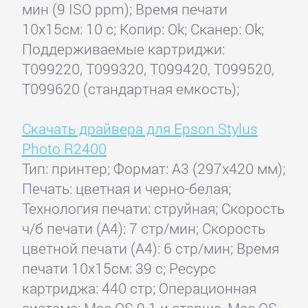
мин (9 ISO ppm); Время печати
10x15см: 10 с; Копир: Ok; Сканер: Ok;
Поддерживаемые картриджи:
T099220, T099320, T099420, T099520,
T099620 (стандартная емкость);
Скачать драйвера для Epson Stylus
Photo R2400
Тип: принтер; Формат: A3 (297x420 мм);
Печать: цветная и черно-белая;
Технология печати: струйная; Скорость
ч/б печати (А4): 7 стр/мин; Скорость
цветной печати (А4): 6 стр/мин; Время
печати 10x15см: 39 с; Ресурс
картриджа: 440 стр; Операционная
система: Mac OS 9.1 и старше, Mac OS