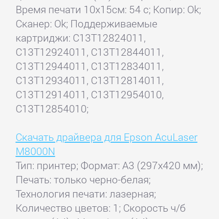
Время печати 10x15см: 54 с; Копир: Ok;
Сканер: Ok; Поддерживаемые
картриджи: C13T12824011,
C13T12924011, C13T12844011,
C13T12944011, C13T12834011,
C13T12934011, C13T12814011,
C13T12914011, C13T12954010,
C13T12854010;
Скачать драйвера для Epson AcuLaser
M8000N
Тип: принтер; Формат: A3 (297x420 мм);
Печать: только черно-белая;
Технология печати: лазерная;
Количество цветов: 1; Скорость ч/б