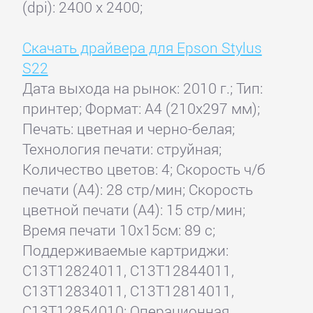
(dpi): 2400 x 2400;
Скачать драйвера для Epson Stylus
S22
Дата выхода на рынок: 2010 г.; Тип:
принтер; Формат: A4 (210x297 мм);
Печать: цветная и черно-белая;
Технология печати: струйная;
Количество цветов: 4; Скорость ч/б
печати (А4): 28 стр/мин; Скорость
цветной печати (А4): 15 стр/мин;
Время печати 10x15см: 89 с;
Поддерживаемые картриджи:
C13T12824011, C13T12844011,
C13T12834011, C13T12814011,
C13T12854010; Операционная