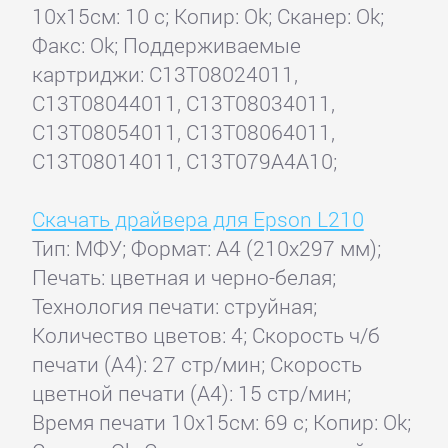
10x15см: 10 с; Копир: Ok; Сканер: Ok;
Факс: Ok; Поддерживаемые
картриджи: C13T08024011,
C13T08044011, C13T08034011,
C13T08054011, C13T08064011,
C13T08014011, C13T079A4A10;
Скачать драйвера для Epson L210
Тип: МФУ; Формат: A4 (210x297 мм);
Печать: цветная и черно-белая;
Технология печати: струйная;
Количество цветов: 4; Скорость ч/б
печати (А4): 27 стр/мин; Скорость
цветной печати (А4): 15 стр/мин;
Время печати 10x15см: 69 с; Копир: Ok;