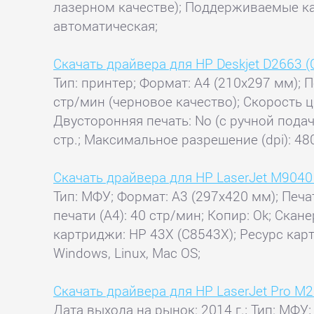
лазерном качестве); Поддерживаемые к
автоматическая;
Скачать драйвера для HP Deskjet D2663 
Тип: принтер; Формат: A4 (210x297 мм); П
стр/мин (черновое качество); Скорость ц
Двусторонняя печать: No (с ручной пода
стр.; Максимальное разрешение (dpi): 480
Скачать драйвера для HP LaserJet M904
Тип: МФУ; Формат: A3 (297x420 мм); Печа
печати (А4): 40 стр/мин; Копир: Ok; Ск
картриджи: HP 43X (C8543X); Ресурс кар
Windows, Linux, Mac OS;
Скачать драйвера для HP LaserJet Pro M
Дата выхода на рынок: 2014 г.; Тип: МФУ;