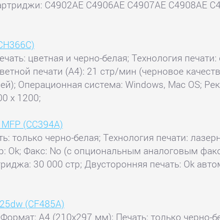
артриджи: C4902AE C4906AE C4907AE C4908AE C49
(CH366C)
ечать: цветная и черно-белая; Технология печати: 
ветной печати (А4): 21 стр/мин (черновое качеств
чей); Операционная система: Windows, Mac OS; Ре
0 x 1200;
0 MFP (CC394A)
ть: только черно-белая; Технология печати: лазерн
анер: Ok; Факс: No (с опциональным аналоговым ф
триджа: 30 000 стр; Двусторонняя печать: Ok авт
225dw (CF485A)
 Формат: A4 (210x297 мм); Печать: только черно-б