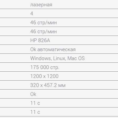
лазерная
4
46 стр/мин
46 стр/мин
HP 826A
Ok автоматическая
Windows, Linux, Mac OS
175 000 стр.
1200 x 1200
320 x 457.2 мм
Ok
11 с
11 с