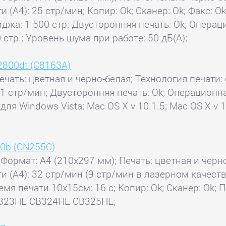
ти (А4): 25 стр/мин; Копир: Ok; Сканер: Ok; Факс
иджа: 1 500 стр; Двусторонняя печать: Ok; Операц
стр.; Уровень шума при работе: 50 дБ(А);
 2800dt (C8163A)
ечать: цветная и черно-белая; Технология печати: 
21 стр/мин; Двусторонняя печать: Ok; Операционна
ля Windows Vista; Mac OS X v 10.1.5; Mac OS X v 
10b (CN255C)
 Формат: A4 (210x297 мм); Печать: цветная и черн
и (А4): 32 стр/мин (9 стр/мин в лазерном качеств
ремя печати 10x15см: 16 с; Копир: Ok; Сканер: O
323HE CB324HE CB325HE;