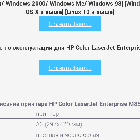
64)/ Windows 2000/ Windows Me/ Windows 98] [Wi
OS X и выше] [Linux 10 и выше]
Скачать файл...
 по эксплуатации для HP Color LaserJet Enterpr
Скачать файл...
сание принтера HP Color LaserJet Enterprise M
принтер
A3 (297x420 мм)
цветная и черно-белая