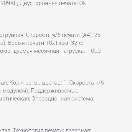
09AE; Двусторонняя печать: Ok
струйная; Скорость ч/б печати (А4): 28
о); Время печати 10x15см: 32 с;
комендуемая месячная нагрузка: 1 000
ая; Количество цветов: 1; Скорость ч/б
акс-модулем); Поддерживаемые
оматическая; Операционная система:
елая; Технология печати: лазерная;