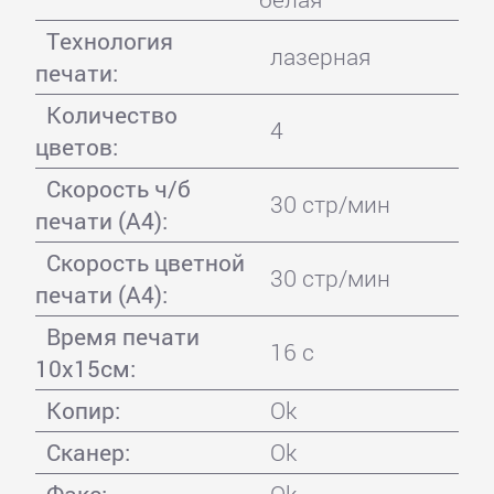
Технология
лазерная
печати:
Количество
4
цветов:
Скорость ч/б
30 стр/мин
печати (А4):
Скорость цветной
30 стр/мин
печати (А4):
Время печати
16 с
10x15см:
Копир:
Ok
Сканер:
Ok