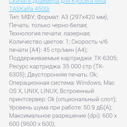
Скачать драйвера для Kyocera Mita
TASKalfa 4500i
Тип: МФУ; Формат: A3 (297x420 мм);
Печать: только черно-белая;
Технология печати: лазерная;
Количество цветов: 1; Скорость ч/б
печати (А4): 45 стр/мин (A4);
Поддерживаемые картриджи: TK-6305;
Ресурс картриджа: 35 000 стр (TK-
6305); Двусторонняя печать: Ok;
Операционная система: Windows, Mac
OS X, UNIX, LINUX; Встроенный
принтсервер: Ok (опциональный слот);
Уровень шума при работе: 50.9 дБ(А);
Максимальное разрешение (dpi): 600 x
600 (9600 x 600);