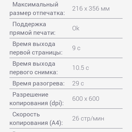
Максимальный
216 x 356 мм
размер отпечатка:
Поддержка
Ok
прямой печати:
Время выхода
9 с
первой страницы:
Время выхода
10.5 с
первого снимка:
Время разогрева:
29 с
Разрешение
600 x 600
копирования (dpi):
Скорость
26 стр/мин
копирования (A4):