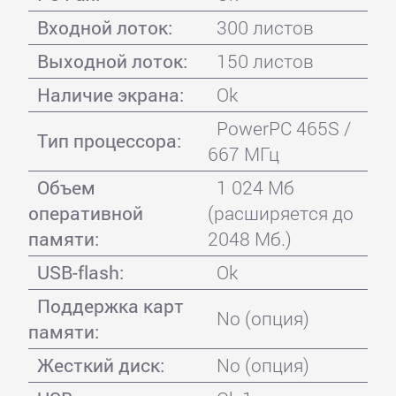
Входной лоток:
300 листов
Выходной лоток:
150 листов
Наличие экрана:
Ok
PowerPC 465S /
Тип процессора:
667 МГц
Объем
1 024 Мб
оперативной
(расширяется до
памяти:
2048 Мб.)
USB-flash:
Ok
Поддержка карт
No (опция)
памяти:
Жесткий диск:
No (опция)