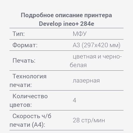
Подробное описание принтера
Develop ineo+ 284e
Тип:
МФУ
Формат:
A3 (297x420 мм)
цветная и черно-
Печать:
белая
Технология
лазерная
печати:
Количество
4
цветов:
Скорость ч/б
28 стр/мин
печати (А4):