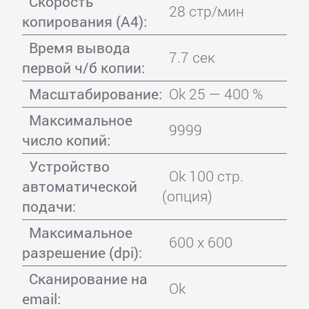
Скорость
28 стр/мин
копирования (A4):
Время вывода
7.7 сек
первой ч/б копии:
Масштабирование:
Ok 25 — 400 %
Максимальное
9999
число копий:
Устройство
Ok 100 стр.
автоматической
(опция)
подачи:
Максимальное
600 x 600
разрешение (dpi):
Сканирование на
Ok
email: