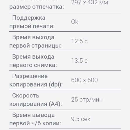
297 x 432 мм
размер отпечатка:
Поддержка
Ok
прямой печати:
Время выхода
12.5 с
первой страницы:
Время выхода
13.5 с
первого снимка:
Разрешение
600 x 600
копирования (dpi):
Скорость
25 стр/мин
копирования (A4):
Время вывода
9.5 сек
первой ч/б копии: